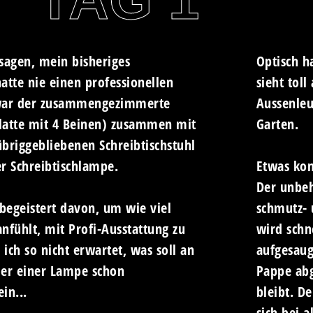
sagen, mein bisheriges
Optisch h
atte nie einen professionellen
sieht toll
war der zusammengezimmerte
Aussenleu
Platte mit 4 Beinen) zusammen mit
Garten.
briggebliebenen Schreibtischstuhl
r Schreibtischlampe.
Etwas kons
Der unbeh
 begeistert davon, um wie viel
schmutz- 
anfühlt, mit Profi-Ausstattung zu
wird schn
 ich so nicht erwartet, was soll an
aufgesaug
der einer Lampe schon
Pappe abg
ein...
bleibt. D
sich bei 