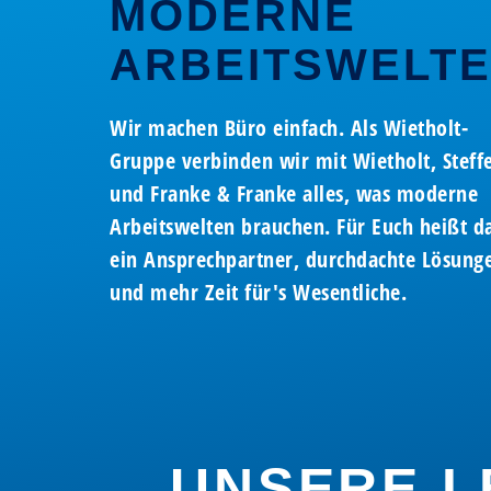
NETZW
BÜROEI
MODERNE
ARBEITSWELT
NACHHA
TEAMV
Wir freuen uns auf Ihren Anruf
Wir freuen uns auf Ihren Anruf
Wir freuen uns auf Ihren Anruf
Wir freuen uns auf Ihren Anruf
STAND
DIGITA
Wir machen Büro einfach. Als Wietholt-
(02863) 925-0
(02863) 925-0
(02863) 925-0
(02863) 925-0
Gruppe verbinden wir mit Wietholt, Steff
und Franke & Franke alles, was moderne
Arbeitswelten brauchen. Für Euch heißt da
ein Ansprechpartner, durchdachte Lösung
und mehr Zeit für's Wesentliche.
UNSERE L