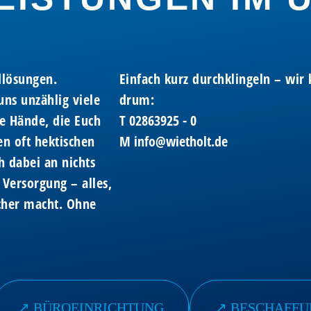
dlösungen.
Einfach kurz durchklingeln – wi
ns unzählig viele
drum:
e Hände, die Euch
T
02863925 - 0
en oft hektischen
M
info@wietholt.de
h dabei an nichts
 Versorgung – alles,
acher macht. Ohne
↗︎ BÜROEINRICHTUNG
↗︎ BESCHAFF