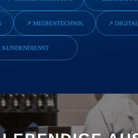
G
↗︎ MEDIENTECHNIK
↗︎ DIGITA
R KUNDENDIENST