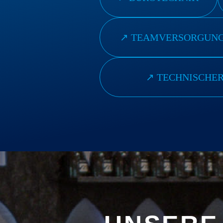
↗︎ TEAMVERSORGUN
↗︎ TECHNISCHE