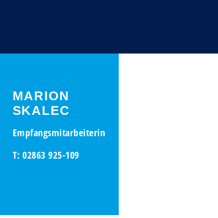
MARION
SKALEC
Empfangsmitarbeiterin
T: 02863 925-109
M:
m.skalec@wietholt.de