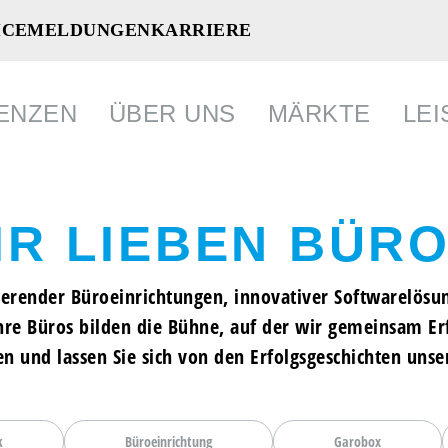
ICEMELDUNGEN
KARRIERE
ENZEN
ÜBER UNS
MÄRKTE
LE
IR LIEBEN BÜRO
CHT
CHT
ÜROMARKT
CHNIK
irierender Büroeinrichtungen, innovativer Softwarelös
NRICHTUNG
AM
 & FRANKE
SCHER KUNDENDIENST
hre Büros bilden die Bühne, auf der wir gemeinsam Erf
ANIE
AFFUNGSSERVICE
n und lassen Sie sich von den Erfolgsgeschichten uns
IE
TECHNIK
k
Büroeinrichtung
Garobox