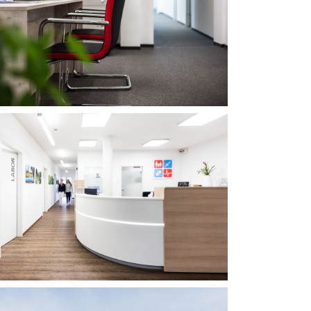
G-METALL
roeinrichtung
RAXIS OSMAN