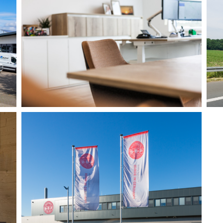
COESFELD
Software Solutions
BRUNNEN- UND
B
SPEZIALTIEFBAU
Büroeinrichtung