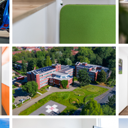
NEW GARDEN
I
Büroeinrichtung
Bü
STADTVERWALTUNG
P