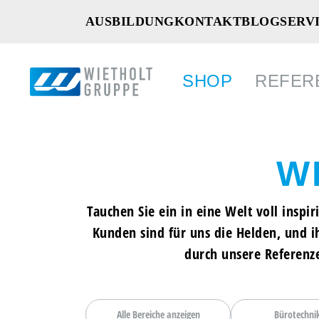
AUSBILDUNG
KONTAKT
BLOG
SERV
SHOP
REFER
W
ÜBERSI
ÜBERSI
DER B
BÜROTE
Tauchen Sie ein in eine Welt voll insp
BÜROEI
DAS TE
FRANKE
TECHNI
Kunden sind für uns die Helden, und i
BÜROM
BESCH
durch unsere Referenze
HISTOR
MEDIEN
Alle Bereiche anzeigen
Bürotechni