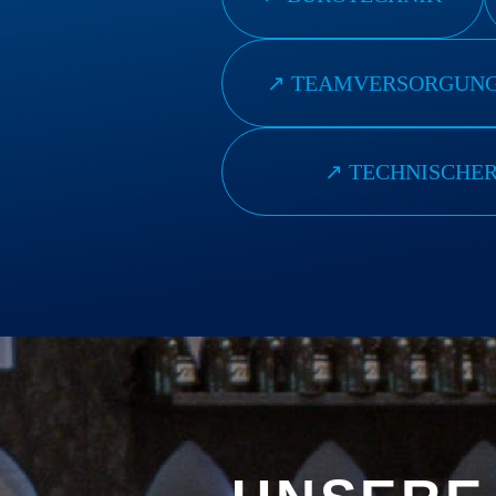
↗︎ TEAMVERSORGUN
↗︎ TECHNISCHE