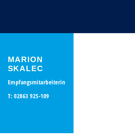
MARION
SKALEC
Empfangsmitarbeiterin
T: 02863 925-109
M:
m.skalec@wietholt.de