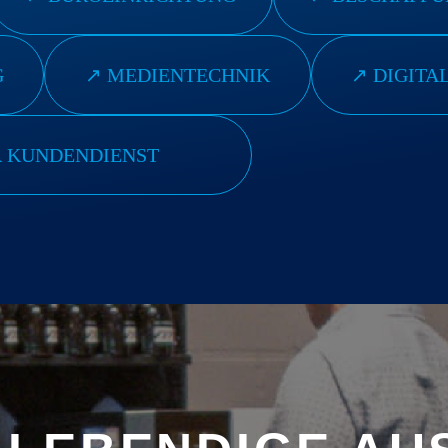
G
↗︎ MEDIENTECHNIK
↗︎ DIGITA
R KUNDENDIENST