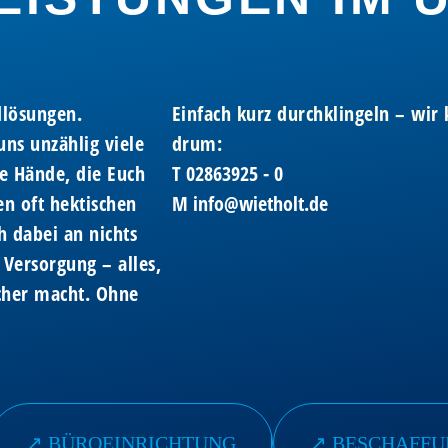
dlösungen.
Einfach kurz durchklingeln – wi
ns unzählig viele
drum:
e Hände, die Euch
T
02863925 - 0
en oft hektischen
M
info@wietholt.de
h dabei an nichts
 Versorgung – alles,
acher macht. Ohne
↗︎ BÜROEINRICHTUNG
↗︎ BESCHAFF