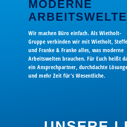
NETZW
BÜROEI
MODERNE
ARBEITSWELT
NACHHA
TEAMV
Wir freuen uns auf Ihren Anruf
Wir freuen uns auf Ihren Anruf
Wir freuen uns auf Ihren Anruf
Wir freuen uns auf Ihren Anruf
STAND
DIGITA
Wir machen Büro einfach. Als Wietholt-
(02863) 925-0
(02863) 925-0
(02863) 925-0
(02863) 925-0
Gruppe verbinden wir mit Wietholt, Steff
und Franke & Franke alles, was moderne
Arbeitswelten brauchen. Für Euch heißt da
ein Ansprechpartner, durchdachte Lösung
und mehr Zeit für's Wesentliche.
UNSERE L