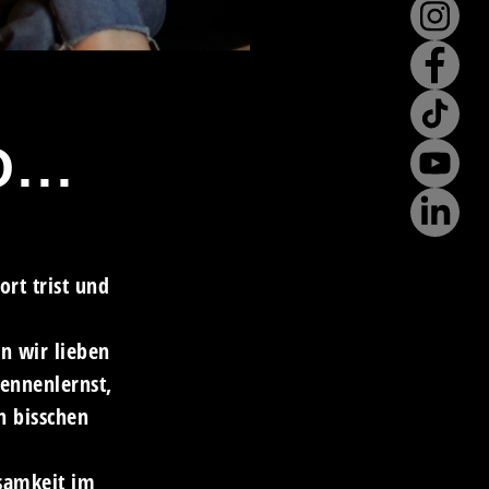
...
ort trist und
nn wir lieben
kennenlernst,
n bisschen
samkeit im