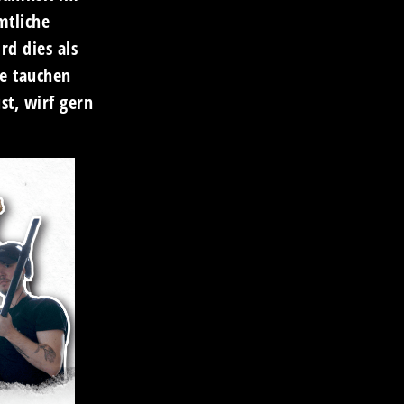
mtliche
rd dies als
le tauchen
st, wirf gern