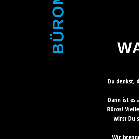
WA
Du denkst, d
Dann ist es 
Büros! Viell
wirst Du 
Wir brenn