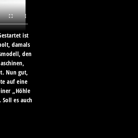
estartet ist
olt, damals
smodell, den
aschinen,
rt. Nun gut,
te auf eine
einer „Höhle
 Soll es auch