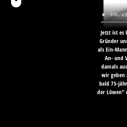
Jetzt ist e
Gründer un
als Ein-Man
An- und 
damals auch
wir geben 
bald 75-jäh
der Löwen“ o