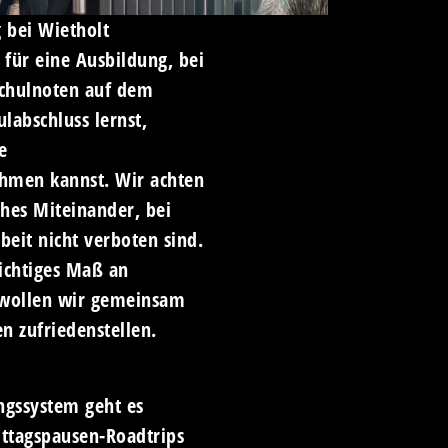
 bei Wietholt
 für eine Ausbildung, bei
 Schulnoten auf dem
labschluss lernst,
e
ehmen kannst. Wir achten
ches Miteinander, bei
eit nicht verboten sind.
wichtiges Maß an
h wollen wir gemeinsam
en zufriedenstellen.
ngssystem geht es
ittagspausen-Roadtrips